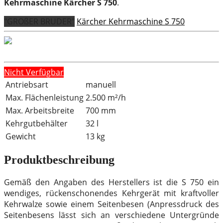
Kehrmaschine Kärcher S 750
.
"GROßER BRUDER"
Kärcher Kehrmaschine S 750
Nicht Verfügbar
Antriebsart
manuell
Max. Flächenleistung
2.500 m²/h
Max. Arbeitsbreite
700 mm
Kehrgutbehälter
32 l
Gewicht
13 kg
Produktbeschreibung
Gemäß den Angaben des Herstellers ist die S 750 ein
wendiges, rückenschonendes Kehrgerät mit kraftvoller
Kehrwalze sowie einem Seitenbesen (Anpressdruck des
Seitenbesens lässt sich an verschiedene Untergründe