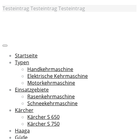
Skip
Testeintrag Testeintrag Testeintrag
to
main
content
Toggle
navigation
Startseite
Typen
Handkehrmaschine
Elektrische Kehrmaschine
Motorkehrmaschine
Einsatzgebiete
Rasenkehrmaschine
Schneekehrmaschine
Kärcher
Kärcher S 650
Kärcher S 750
Haaga
Güde